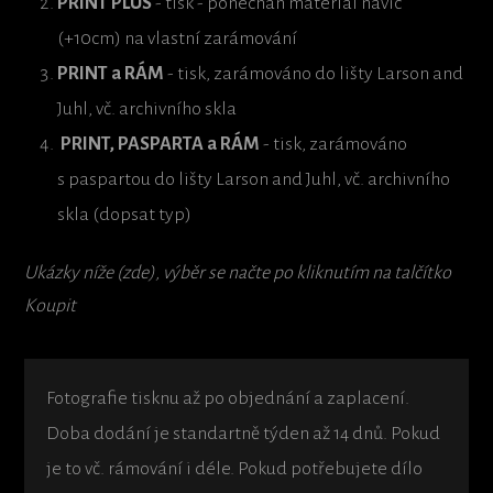
PRINT PLUS
- tisk - ponechán materiál navíc
(+10cm) na vlastní zarámování
PRINT a RÁM
- tisk, zarámováno do lišty Larson and
Juhl, vč. archivního skla
PRINT, PASPARTA a RÁM
- tisk, zarámováno
s paspartou do lišty Larson and Juhl, vč. archivního
skla (dopsat typ)
Ukázky níže (zde), výběr se načte po kliknutím na talčítko
Koupit
Fotografie tisknu až po objednání a zaplacení.
Doba dodání je standartně týden až 14 dnů. Pokud
je to vč. rámování i déle. Pokud potřebujete dílo