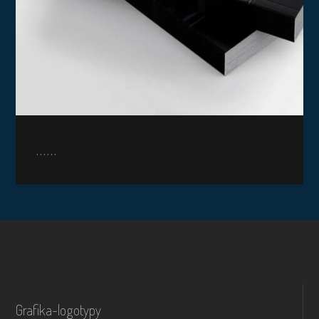
......
Grafika-logotypy