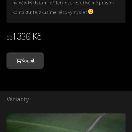
na nějaký datum, příleřitost, nejdřívě mě prosím
kontaktujte, zkusíme něco vymyslet
1 330
Kč
od
Koupit
Varianty