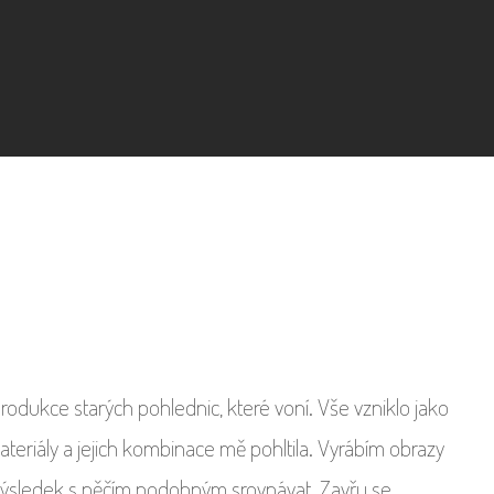
eprodukce starých pohlednic, které voní. Vše vzniklo jako
teriály a jejich kombinace mě pohltila. Vyrábím obrazy
výsledek s něčím podobným srovnávat. Zavřu se