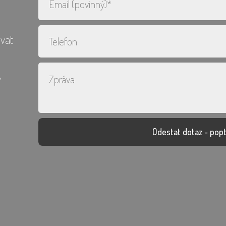
vat
y
o
Odestat dotaz - pop