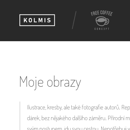
Moje obrazy
Ilustrace, kresby, ale také fotografie autorů. R
dárek, bez nějakého dalšího záměru. Přírodní ma
svým postupem, jdu svou cestou. Nepotřebuji 