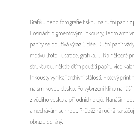
Grafiku nebo fotografie tisknu na ruční papír z
Losinách pigmentovými inkousty, Tento archivní
papíry se používá výraz Giclée. Ruční papír vžd
motivu (foto, ilustrace, grafika...). Na některé p
strukturou, někde cítím použití papíru více kal
Inkousty vynikají archivní stálostí. Hotový print
na smrkovou desku. Po vytvrzení klihu nanáším
z včelího vosku a přírodních olejů. Nanáším po
a nechávám schnout. Průběžně ručně kartáčuji
obrazu odlišný.