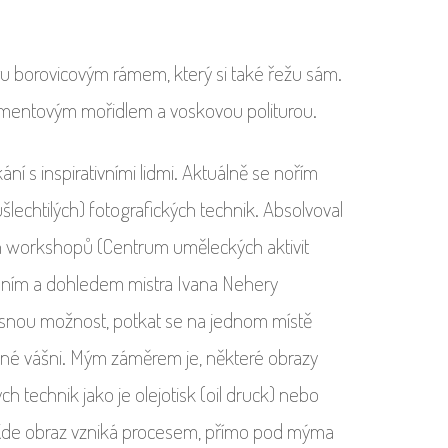
u borovicovým rámem, který si také řežu sám.
gmentovým mořidlem a voskovou politurou.
ání s inspirativními lidmi. Aktuálně se nořím
šlechtilých) fotografických technik. Absolvoval
 workshopů (Centrum uměleckých aktivit
ením a dohledem mistra Ivana Nehery
rásnou možnost, potkat se na jednom místě
stejné vášni. Mým záměrem je, některé obrazy
ch technik jako je olejotisk (oil druck) nebo
). Kde obraz vzniká procesem, přímo pod mýma