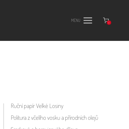
MENU
0
Ruční papír Velké Losiny
Politura z včelího vosku a přírodních olejů