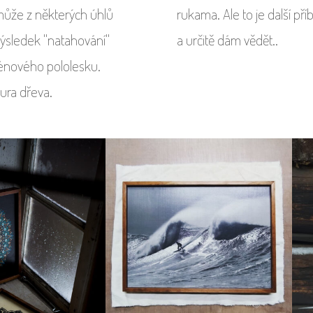
 může z některých úhlů
rukama. Ale to je další př
 výsledek "natahování"
a určitě dám vědět..
aténového pololesku.
tura dřeva.