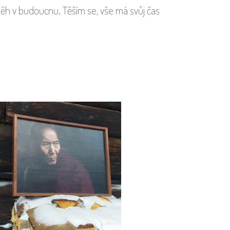
íběh v budoucnu. Těším se, vše má svůj čas