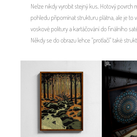
Nelze nikdy vyrobit stejný kus. Hotový povrch
pohledu připomínat strukturu plátna, ale je to
voskové politury a kartáčování do finálního s
Někdy se do obrazu lehce "protlačí" také struk