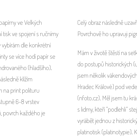
 papírny ve Velkých
Celý obraz následně uzavř
 tisk ve spojení s ručnímy
Povrchově ho upravuji pi
y vybírám dle konkrétní
Mám v životě štěstí na setk
rinty se více hodí papír se
do postupů historických (u
androvaného (hladšího).
jsem několik vákendových
 následně klížím
Hradec Králové) pod ved
 na print polituru
(nfoto.cz). Měl jsem tu k
stupně 6-8 vrstev
s lidmy, kteří "podlehli" 
, povrch každého je
vyrábět jednou z historický
platinotisk (platinotypie